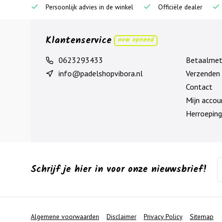
Persoonlijk advies in de winkel
Officiële dealer
Klantenservice
now opened
0623293433
Betaalme
info@padelshopvibora.nl
Verzenden 
Contact
Mijn accou
Herroeping
Schrijf je hier in voor onze nieuwsbrief!
Algemene voorwaarden
Disclaimer
Privacy Policy
Sitemap