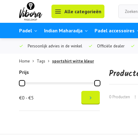
Alle categorieën
Padel
Indian Maharadja
Padel accessoires
Persoonlijk advies in de winkel
Officiële dealer
Home
Tags
sportshirt witte kleur
Product
Prijs
0 Producten
€0 - €5