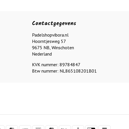
Contactgegevens
Padelshopvibora.nl
Hoorntjesweg 57
9675 NB, Winschoten
Nederland
KVK nummer: 89784847
Btw nummer: NL865108201B01