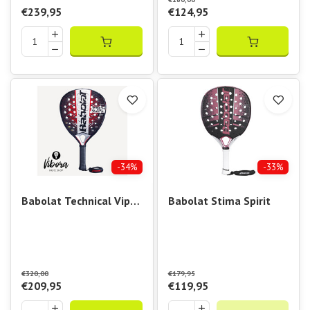
€239,95
€124,95
-34%
-33%
Babolat Technical Viper
Babolat Stima Spirit
2.5
€320,00
€179,95
€209,95
€119,95