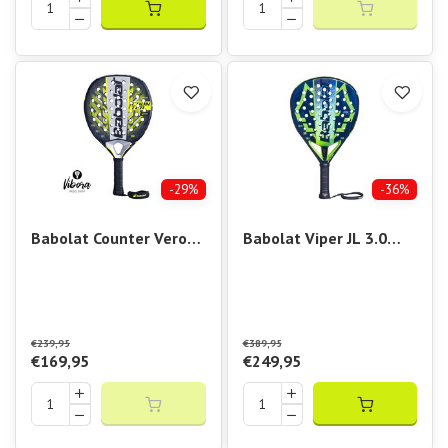
-29%
-36%
Babolat Counter Veron
Babolat Viper JL 3.0
2.5
Padel Racket Groen
€239,95
€389,95
€169,95
€249,95