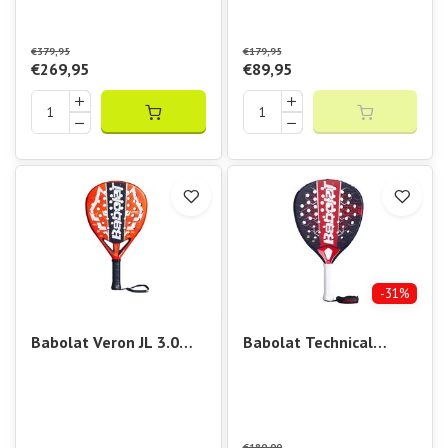
€379,95
€179,95
€269,95
€89,95
-31%
Babolat Veron JL 3.0
Babolat Technical
Padel Racket
Vertuo
€180,00