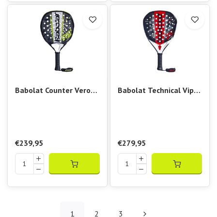
Babolat Counter Veron
Babolat Technical Viper
2.6
Soft 3.0
€239,95
€279,95
1
2
3