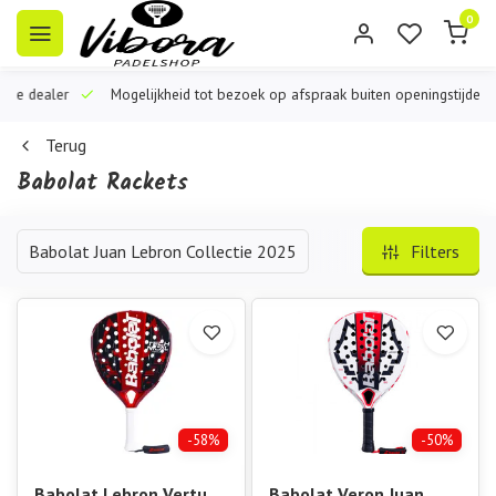
0
iële dealer
Mogelijkheid tot bezoek op afspraak buiten openingstijden
Terug
Babolat Rackets
Babolat Juan Lebron Collectie 2025
Filters
-58%
-50%
Babolat Lebron Vertuo
Babolat Veron Juan