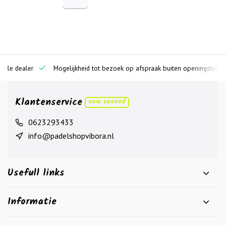
ciële dealer
Mogelijkheid tot bezoek op afspraak buiten openingstijden
Klantenservice
now opened
0623293433
info@padelshopvibora.nl
Usefull links
Informatie