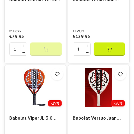
Padel Racket 2024
Lebron 2.5
€189,95
€259,95
€79,95
€129,95
-29%
-50%
Babolat Viper JL 3.0
Babolat Vertuo Juan
Padel Racket
Lebron