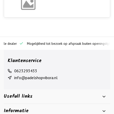
ciële dealer
Mogelijkheid tot bezoek op afspraak buiten openingstijden
Klantenservice
0623293433
info@padelshopvibora.nl
Usefull links
Informatie