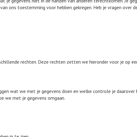
 je gegevens niet in de handen van anderen terechtkomen. Je gegev
 van ons toestemming voor hebben gekregen. Heb je vragen over de
hillende rechten. Deze rechten zetten we hieronder voor je op een 
leggen wat we met je gegevens doen en welke controle je daarover 
 hoe we met je gegevens omgaan.
ben in te zien.