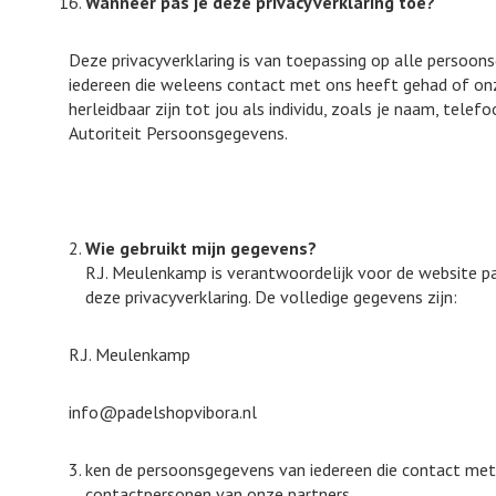
Wanneer pas je deze privacyverklaring toe?
Deze privacyverklaring is van toepassing op alle persoo
iedereen die weleens contact met ons heeft gehad of onz
herleidbaar zijn tot jou als individu, zoals je naam, te
Autoriteit Persoonsgegevens.
Wie gebruikt mijn gegevens?
R.J. Meulenkamp is verantwoordelijk voor de website p
deze privacyverklaring. De volledige gegevens zijn:
R.J. Meulenkamp
info@padelshopvibora.nl
ken de persoonsgegevens van iedereen die contact met o
contactpersonen van onze partners.