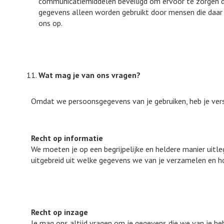
communicatiemiddelen beveiligd om ervoor te zorgen dat
gegevens alleen worden gebruikt door mensen die daar
ons op.
Wat mag je van ons vragen?
Omdat we persoonsgegevens van je gebruiken, heb je versc
Recht op informatie
We moeten je op een begrijpelijke en heldere manier uit
uitgebreid uit welke gegevens we van je verzamelen en
Recht op inzage
Je mag ons altijd vragen om je gegevens die we van je heb