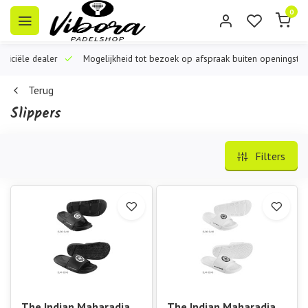
0
iële dealer
Mogelijkheid tot bezoek op afspraak buiten openingstijden
Terug
Slippers
Filters
The Indian Maharadja
The Indian Maharadja