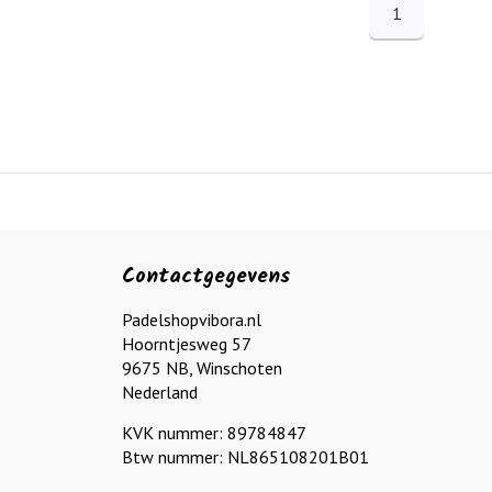
1
Contactgegevens
Padelshopvibora.nl
Hoorntjesweg 57
9675 NB, Winschoten
Nederland
KVK nummer: 89784847
Btw nummer: NL865108201B01