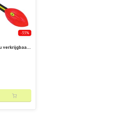
-33%
u verkrijgbaar
hop Vibora!!
x Howler Red