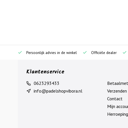
Persoonlijk advies in de winkel
Officiële dealer
Klantenservice
0623293433
Betaalme
info@padelshopvibora.nl
Verzenden 
Contact
Mijn accou
Herroeping