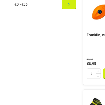
€0 - €25
Franklin, n
bij Padels
Nerf Pocke
Howler
€9,95
€8,95