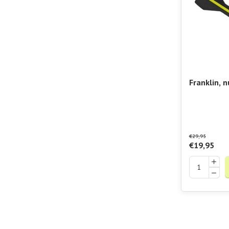
Franklin, n
bij Padels
Nerf Vorte
€29,95
€19,95