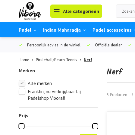
Alle categorieën
Padel
Indian Maharadja
Padel accessoires
Persoonlijk advies in de winkel
Officiële dealer
Home
Pickleball/Beach Tennis
Nerf
Nerf
Merken
Alle merken
Franklin, nu verkrijgbaar bij
5 Producten
Padelshop Vibora!!
Prijs