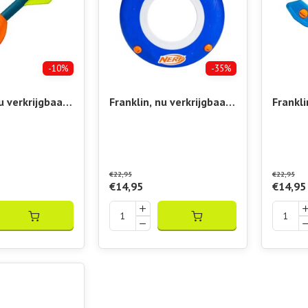
-10%
-35%
u verkrijgbaar
Franklin, nu verkrijgbaar
Frankli
hop Vibora!!
bij Padelshop Vibora!!
bij Pad
t Vortex
Nerf Slinger Disc
Nerf S
€22,95
€22,95
€14,95
€14,95