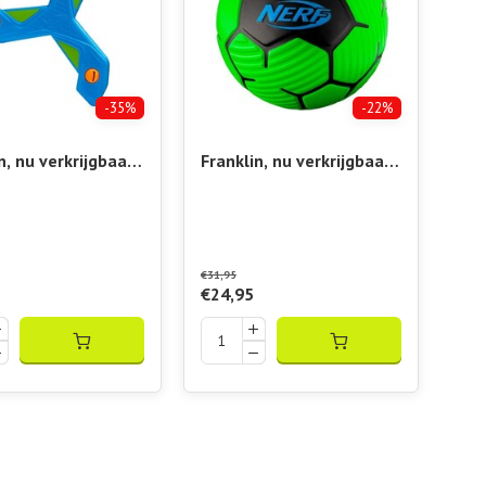
-35%
-22%
n, nu verkrijgbaar
Franklin, nu verkrijgbaar
elshop Vibora!!
bij Padelshop Vibora!!
lingerang
Nerf Soccer Ball
€31,95
€24,95