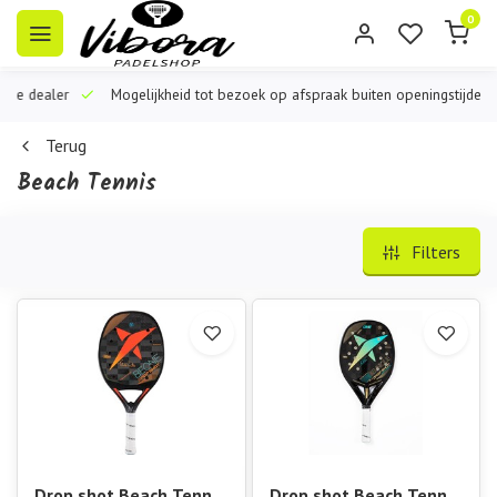
0
iële dealer
Mogelijkheid tot bezoek op afspraak buiten openingstijden
Terug
Beach Tennis
Filters
Drop shot Beach Tennis
Drop shot Beach Tennis