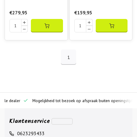
€279,95
€159,95
1
ciële dealer
Mogelijkheid tot bezoek op afspraak buiten openingstijden
Klantenservice
0623293433