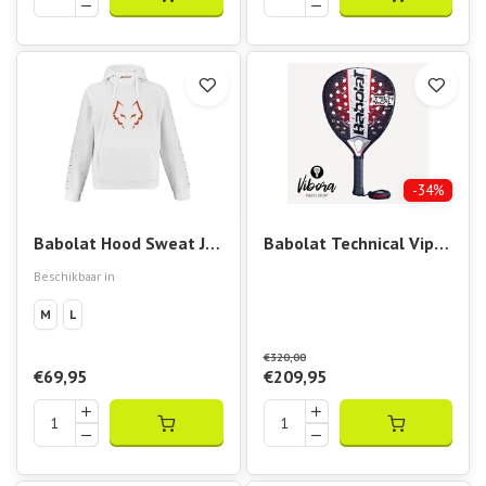
-34%
Babolat Hood Sweat J.
Babolat Technical Viper
LeBron White Hoody
2.5
Beschikbaar in
M
L
€320,00
€69,95
€209,95