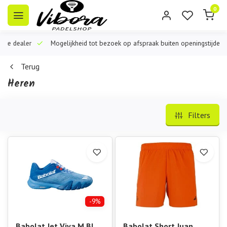
0
iële dealer
Mogelijkheid tot bezoek op afspraak buiten openingstijden
Terug
Heren
Filters
-9%
Babolat Jet Viva M Blue
Babolat Short Juan