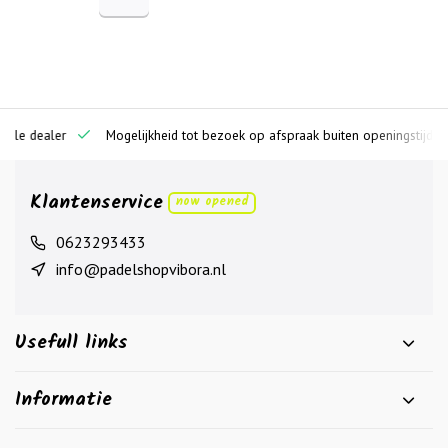
ciële dealer
Mogelijkheid tot bezoek op afspraak buiten openingstijden
Klantenservice
now opened
0623293433
info@padelshopvibora.nl
Usefull links
Informatie