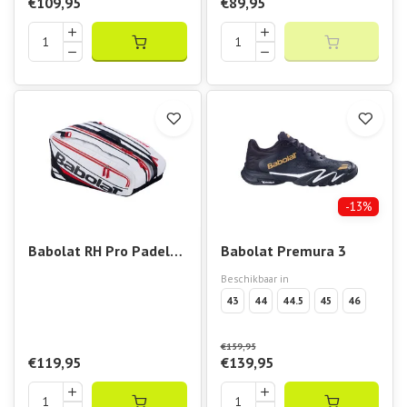
€109,95
€89,95
-13%
Babolat RH Pro Padel
Babolat Premura 3
Technical
Beschikbaar in
43
44
44.5
45
46
€159,95
€119,95
€139,95