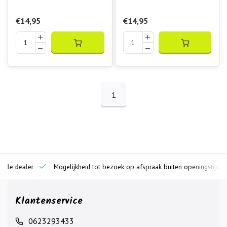
€14,95
€14,95
1
ciële dealer
Mogelijkheid tot bezoek op afspraak buiten openingstijden
Klantenservice
0623293433