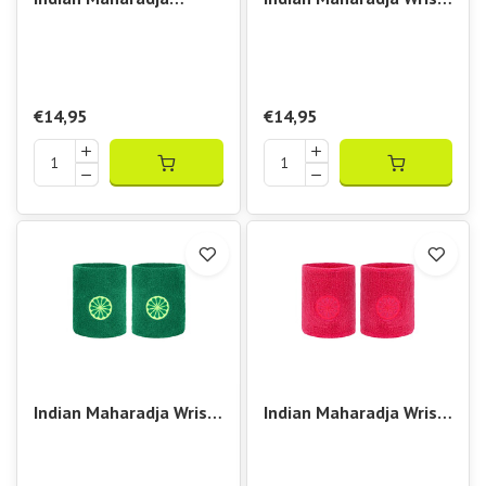
Wristband Sweat Band
Sweat Band
€14,95
€14,95
Indian Maharadja Wrist
Indian Maharadja Wrist
Sweatband Small Lush
Sweatband Small Berry
Green
Rose