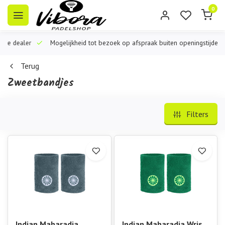
0
iële dealer
Mogelijkheid tot bezoek op afspraak buiten openingstijden
Terug
Zweetbandjes
Filters
Indian Maharadja
Indian Maharadja Wrist