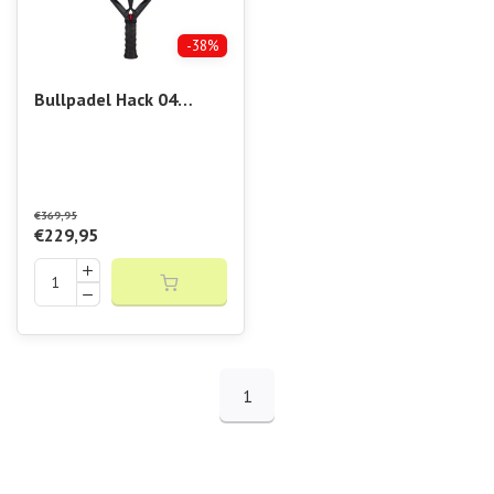
-38%
Bullpadel Hack 04
Premier
€369,95
€229,95
1