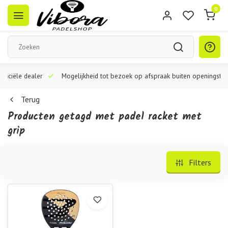
0
iële dealer
Mogelijkheid tot bezoek op afspraak buiten openingstijden
Terug
Producten getagd met padel racket met
grip
Filters