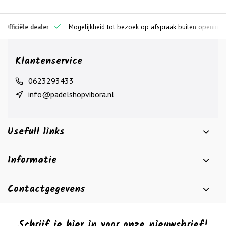
ciële dealer
Mogelijkheid tot bezoek op afspraak buiten openingstijden
Klantenservice
0623293433
info@padelshopvibora.nl
Usefull links
Informatie
Contactgegevens
Schrijf je hier in voor onze nieuwsbrief!