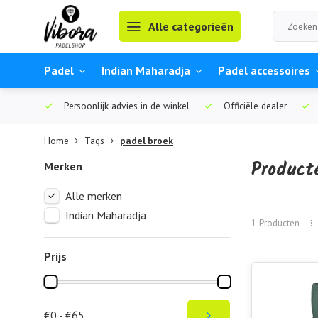
Alle categorieën
Padel
Indian Maharadja
Padel accessoires
Persoonlijk advies in de winkel
Officiële dealer
Home
Tags
padel broek
Product
Merken
Alle merken
Indian Maharadja
1 Producten
Prijs
€0 - €65