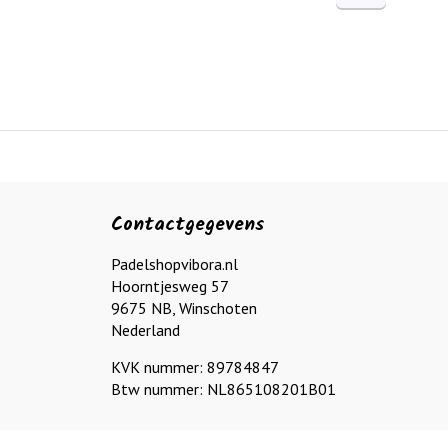
Contactgegevens
Padelshopvibora.nl
Hoorntjesweg 57
9675 NB, Winschoten
Nederland
KVK nummer: 89784847
Btw nummer: NL865108201B01