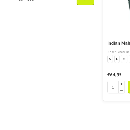
Indian Mah
Women Car
Beschikbaar in
S
L
M
€64,95