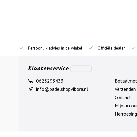
Persoonlijk advies in de winkel
Officiële dealer
Klantenservice
0623293433
Betaalme
info@padelshopvibora.nl
Verzenden 
Contact
Mijn accou
Herroeping