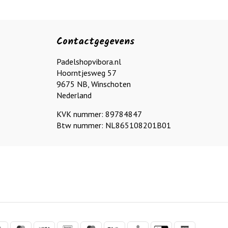
Contactgegevens
Padelshopvibora.nl
Hoorntjesweg 57
9675 NB, Winschoten
Nederland
KVK nummer: 89784847
Btw nummer: NL865108201B01