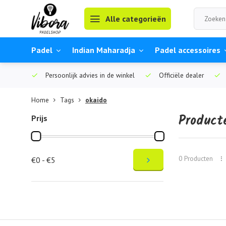
Alle categorieën
Padel
Indian Maharadja
Padel accessoires
Persoonlijk advies in de winkel
Officiële dealer
Home
Tags
okaido
Product
Prijs
0 Producten
€0 - €5