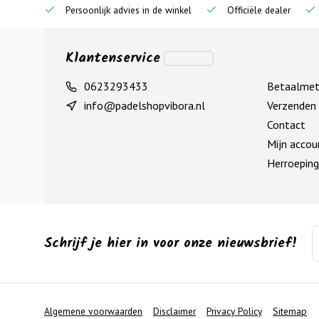
Persoonlijk advies in de winkel
Officiële dealer
Klantenservice
0623293433
Betaalme
info@padelshopvibora.nl
Verzenden 
Contact
Mijn accou
Herroeping
Schrijf je hier in voor onze nieuwsbrief!
Algemene voorwaarden
Disclaimer
Privacy Policy
Sitemap