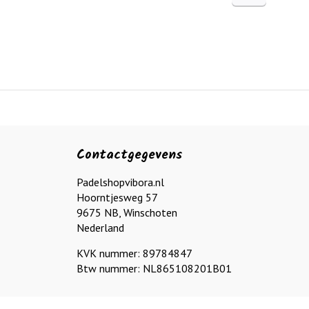
Contactgegevens
Padelshopvibora.nl
Hoorntjesweg 57
9675 NB, Winschoten
Nederland
KVK nummer: 89784847
Btw nummer: NL865108201B01