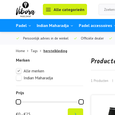
Alle categorieën
Padel
Indian Maharadja
Padel accessoires
Persoonlijk advies in de winkel
Officiële dealer
Home
Tags
herstelkleding
Product
Merken
Alle merken
Indian Maharadja
1 Producten
Prijs
€0 - €25