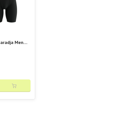
haradja Men
n Short Black