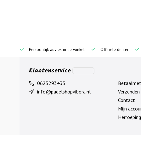
Persoonlijk advies in de winkel
Officiële dealer
Klantenservice
0623293433
Betaalme
info@padelshopvibora.nl
Verzenden 
Contact
Mijn accou
Herroeping