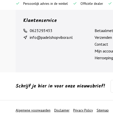
Persoonlijk advies in de winkel
Officiële dealer
Klantenservice
0623293433
Betaalme
info@padelshopvibora.nl
Verzenden 
Contact
Mijn accou
Herroeping
Schrijf je hier in voor onze nieuwsbrief!
Algemene voorwaarden
Disclaimer
Privacy Policy
Sitemap