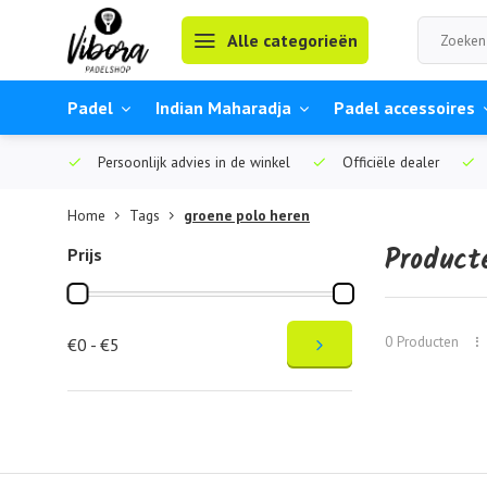
Alle categorieën
Padel
Indian Maharadja
Padel accessoires
Persoonlijk advies in de winkel
Officiële dealer
Home
Tags
groene polo heren
Product
Prijs
0 Producten
€0 - €5