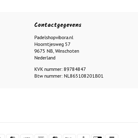
Contactgegevens
Padelshopvibora.nl
Hoorntjesweg 57
9675 NB, Winschoten
Nederland
KVK nummer: 89784847
Btw nummer: NL865108201B01