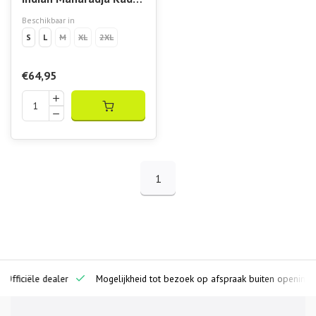
Women Cargo Pant
Beschikbaar in
S
L
M
XL
2XL
€64,95
1
ciële dealer
Mogelijkheid tot bezoek op afspraak buiten openingstijden