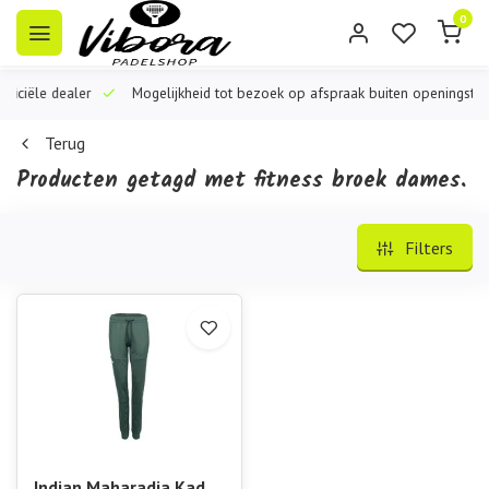
0
iële dealer
Mogelijkheid tot bezoek op afspraak buiten openingstijden
Terug
Producten getagd met fitness broek dames.
Filters
Indian Maharadja Kadiri