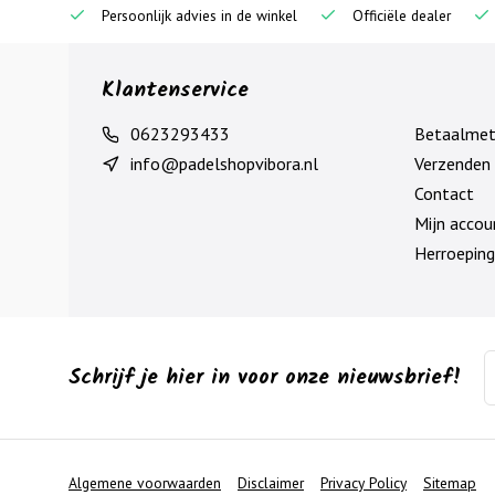
Persoonlijk advies in de winkel
Officiële dealer
Klantenservice
0623293433
Betaalme
info@padelshopvibora.nl
Verzenden 
Contact
Mijn accou
Herroeping
Schrijf je hier in voor onze nieuwsbrief!
Algemene voorwaarden
Disclaimer
Privacy Policy
Sitemap