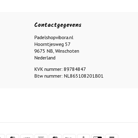
Contactgegevens
Padelshopvibora.nl
Hoorntjesweg 57
9675 NB, Winschoten
Nederland
KVK nummer: 89784847
Btw nummer: NL865108201B01