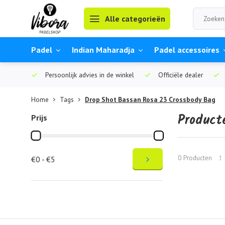
Alle categorieën
Padel
Indian Maharadja
Padel accessoires
Persoonlijk advies in de winkel
Officiële dealer
Home
Tags
Drop Shot Bassan Rosa 23 Crossbody Bag
Product
Prijs
0 Producten
€0 - €5