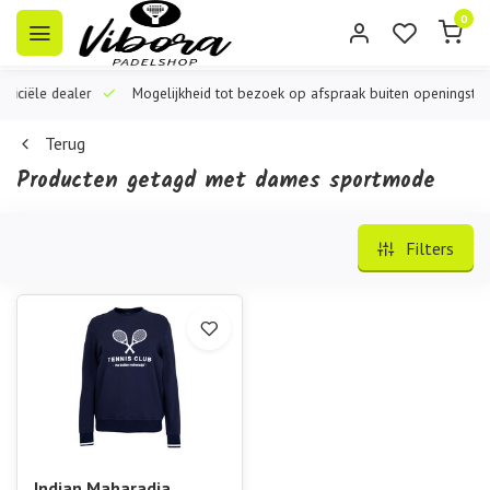
0
iële dealer
Mogelijkheid tot bezoek op afspraak buiten openingstijden
Terug
Producten getagd met dames sportmode
Filters
Indian Maharadja