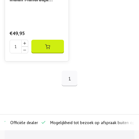
Women Tennis Club
Sweater
€49,95
1
iciële dealer
Mogelijkheid tot bezoek op afspraak buiten openingstijde