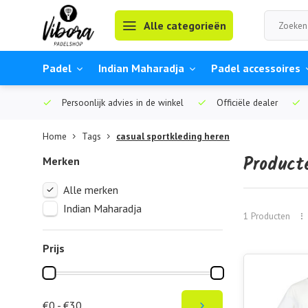
Alle categorieën
Padel
Indian Maharadja
Padel accessoires
Persoonlijk advies in de winkel
Officiële dealer
Home
Tags
casual sportkleding heren
Product
Merken
Alle merken
Indian Maharadja
1 Producten
Prijs
€0 - €30