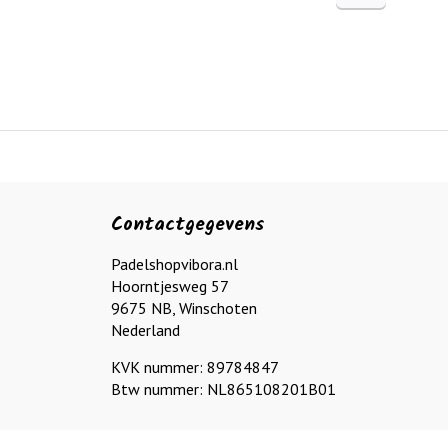
Contactgegevens
Padelshopvibora.nl
Hoorntjesweg 57
9675 NB, Winschoten
Nederland
KVK nummer: 89784847
Btw nummer: NL865108201B01