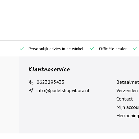
Persoonlijk advies in de winkel
Officiële dealer
Klantenservice
0623293433
Betaalme
info@padelshopvibora.nl
Verzenden 
Contact
Mijn accou
Herroeping