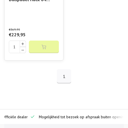
Premier
€369,95
€229,95
1
ciële dealer
Mogelijkheid tot bezoek op afspraak buiten openingstijden