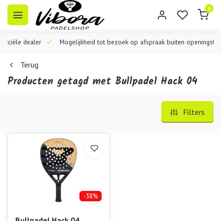
0
iële dealer
Mogelijkheid tot bezoek op afspraak buiten openingstijden
Terug
Producten getagd met Bullpadel Hack 04
Filters
-38%
Bullpadel Hack 04