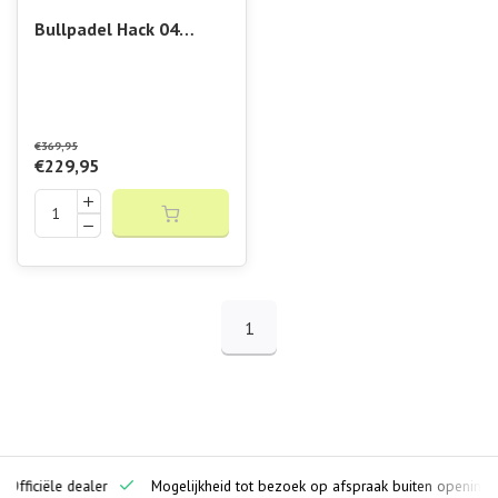
Bullpadel Hack 04
Premier
€369,95
€229,95
1
ciële dealer
Mogelijkheid tot bezoek op afspraak buiten openingstijden