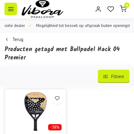
0
iële dealer
Mogelijkheid tot bezoek op afspraak buiten openingstijden
Terug
Producten getagd met Bullpadel Hack 04
Premier
Filters
-38%