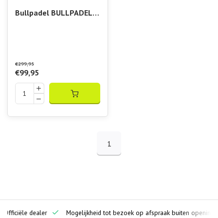
Bullpadel BULLPADEL
ICON 25
€299,95
€99,95
1
ciële dealer
Mogelijkheid tot bezoek op afspraak buiten openingstijden