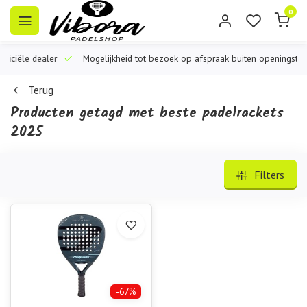
0
iële dealer
Mogelijkheid tot bezoek op afspraak buiten openingstijden
Terug
Producten getagd met beste padelrackets
2025
Filters
-67%