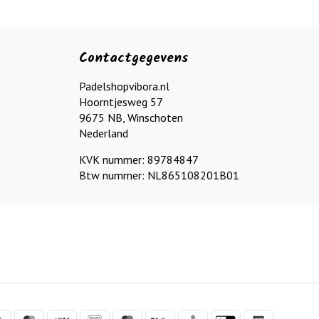
Contactgegevens
Padelshopvibora.nl
Hoorntjesweg 57
9675 NB, Winschoten
Nederland
KVK nummer: 89784847
Btw nummer: NL865108201B01