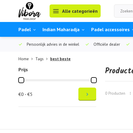
Alle categorieën
Padel
Indian Maharadja
Padel accessoires
Persoonlijk advies in de winkel
Officiële dealer
Home
Tags
best beste
Product
Prijs
0 Producten
€0 - €5