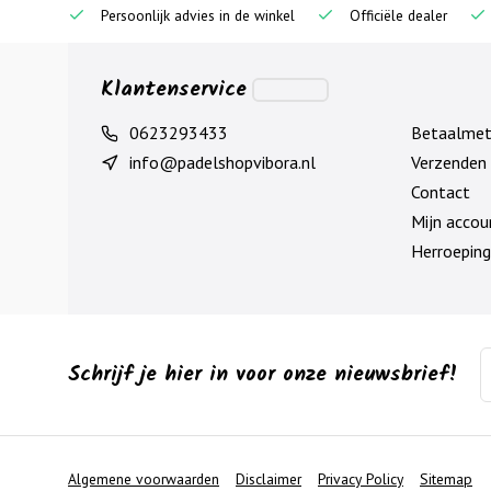
Persoonlijk advies in de winkel
Officiële dealer
Klantenservice
0623293433
Betaalme
info@padelshopvibora.nl
Verzenden 
Contact
Mijn accou
Herroeping
Schrijf je hier in voor onze nieuwsbrief!
Algemene voorwaarden
Disclaimer
Privacy Policy
Sitemap