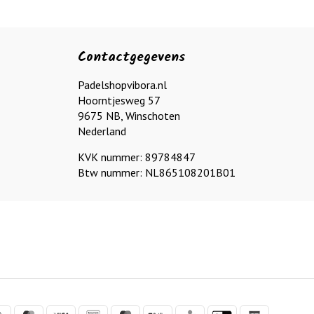
Contactgegevens
Padelshopvibora.nl
Hoorntjesweg 57
9675 NB, Winschoten
Nederland
KVK nummer: 89784847
Btw nummer: NL865108201B01