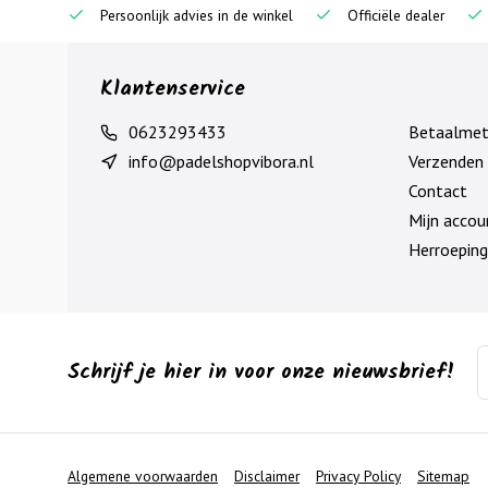
Persoonlijk advies in de winkel
Officiële dealer
Klantenservice
0623293433
Betaalme
info@padelshopvibora.nl
Verzenden 
Contact
Mijn accou
Herroeping
Schrijf je hier in voor onze nieuwsbrief!
Algemene voorwaarden
Disclaimer
Privacy Policy
Sitemap