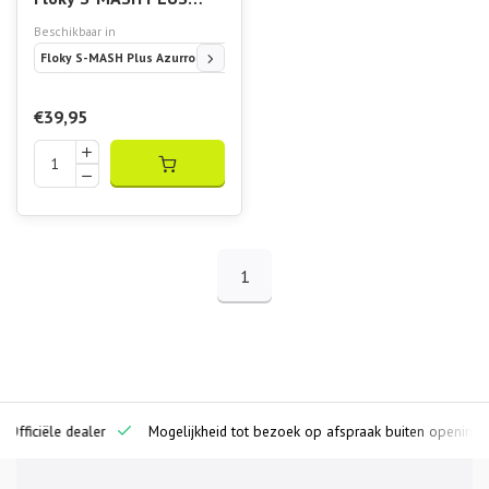
Azurro Diamond
Beschikbaar in
Compressie sokken
Floky S-MASH Plus Azurro Diamond TG XS/S 36-39
Floki S-MASH Plus A
€39,95
1
ciële dealer
Mogelijkheid tot bezoek op afspraak buiten openingstijden