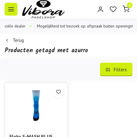
0
iële dealer
Mogelijkheid tot bezoek op afspraak buiten openingstijden
Terug
Producten getagd met azurro
Filters
Floky S-MASH PLUS