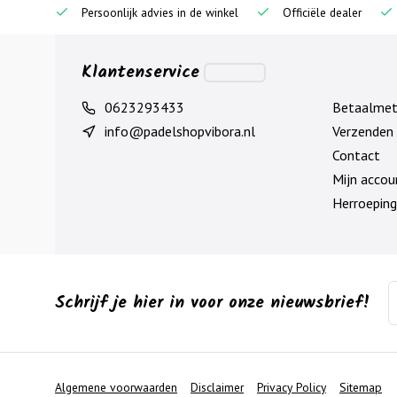
Persoonlijk advies in de winkel
Officiële dealer
Klantenservice
0623293433
Betaalme
info@padelshopvibora.nl
Verzenden 
Contact
Mijn accou
Herroeping
Schrijf je hier in voor onze nieuwsbrief!
Algemene voorwaarden
Disclaimer
Privacy Policy
Sitemap