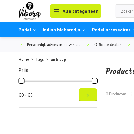
Alle categorieën
Padel
Indian Maharadja
Padel accessoires
Persoonlijk advies in de winkel
Officiële dealer
Home
Tags
anti slip
Product
Prijs
0 Producten
€0 - €5