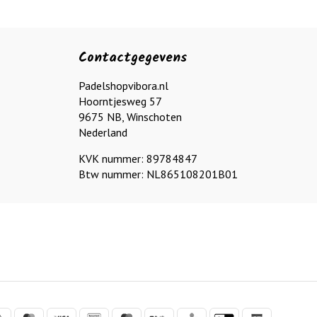
Contactgegevens
Padelshopvibora.nl
Hoorntjesweg 57
9675 NB, Winschoten
Nederland
KVK nummer: 89784847
Btw nummer: NL865108201B01