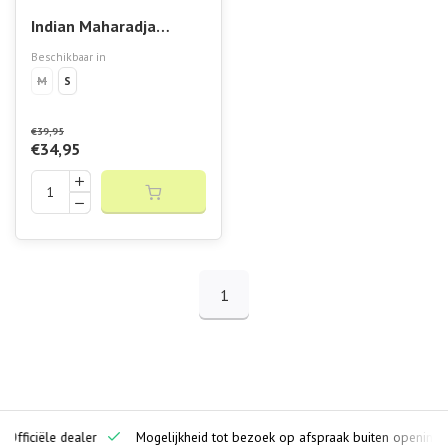
Indian Maharadja
Dames Performance
Beschikbaar in
Tight
M
S
€39,95
€34,95
1
ciële dealer
Mogelijkheid tot bezoek op afspraak buiten openingstijden