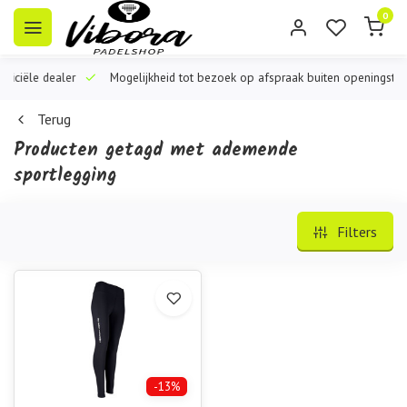
0
iële dealer
Mogelijkheid tot bezoek op afspraak buiten openingstijden
Terug
Producten getagd met ademende
sportlegging
Filters
-13%