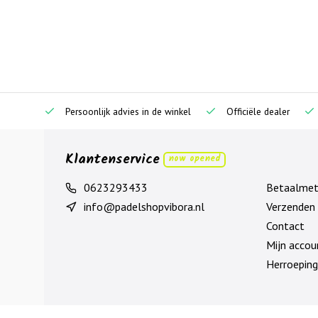
Persoonlijk advies in de winkel
Officiële dealer
Klantenservice
now opened
0623293433
Betaalme
info@padelshopvibora.nl
Verzenden 
Contact
Mijn accou
Herroeping