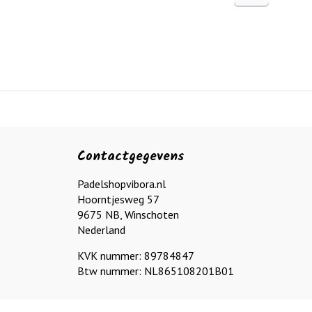
Contactgegevens
Padelshopvibora.nl
Hoorntjesweg 57
9675 NB, Winschoten
Nederland
KVK nummer: 89784847
Btw nummer: NL865108201B01