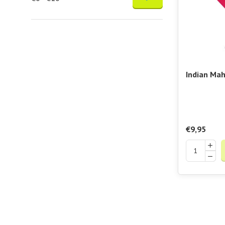
Indian Mah
Kneehigh T
€9,95