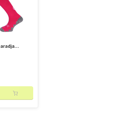
aradja
raining Sock