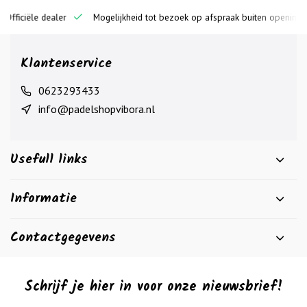
ciële dealer
Mogelijkheid tot bezoek op afspraak buiten openingstijden
Klantenservice
0623293433
info@padelshopvibora.nl
Usefull links
Informatie
Contactgegevens
Schrijf je hier in voor onze nieuwsbrief!