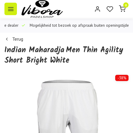
0
iële dealer
Mogelijkheid tot bezoek op afspraak buiten openingstijden
Terug
Indian Maharadja
Men Thin Agility
Short Bright White
-38%