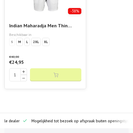
-38%
Indian Maharadja Men Thin
Agility Short
Beschikbaar in
S
M
L
2XL
XL
€40,00
€24,95
ciële dealer
Mogelijkheid tot bezoek op afspraak buiten openingstijden