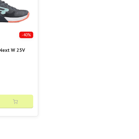
-40%
 Next W 25V