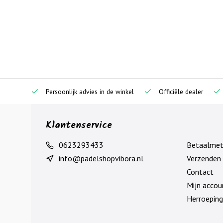
Persoonlijk advies in de winkel
Officiële dealer
Klantenservice
0623293433
Betaalme
info@padelshopvibora.nl
Verzenden 
Contact
Mijn accou
Herroeping