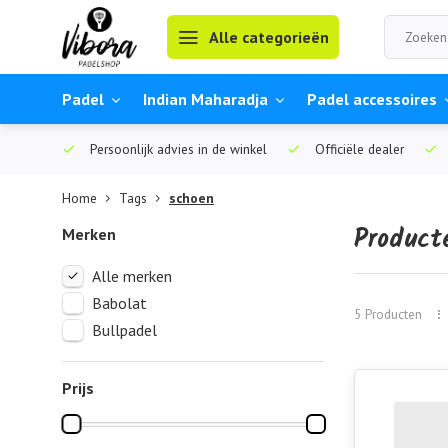
Alle categorieën
Padel
Indian Maharadja
Padel accessoires
Persoonlijk advies in de winkel
Officiële dealer
Home
Tags
schoen
Product
Merken
Alle merken
Babolat
5 Producten
Bullpadel
Prijs