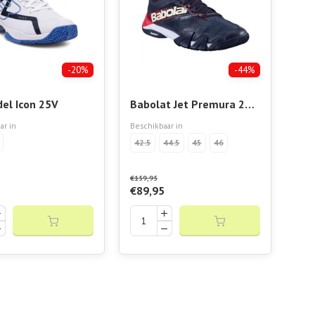
-20%
-44%
del Icon 25V
Babolat Jet Premura 2
Men
ar in
Beschikbaar in
42.5
44.5
45
46
€159,95
€89,95