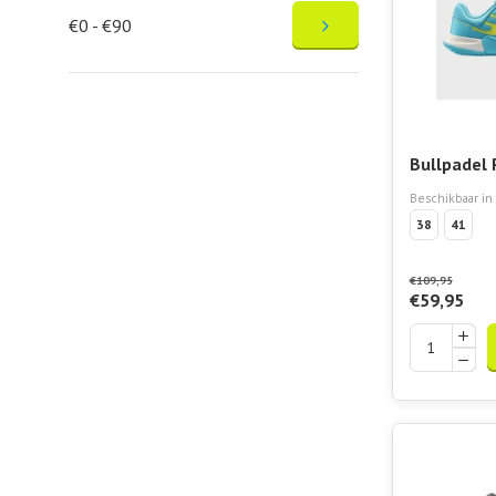
€0 - €90
Bullpadel 
W 24I
Beschikbaar in
38
41
€109,95
€59,95