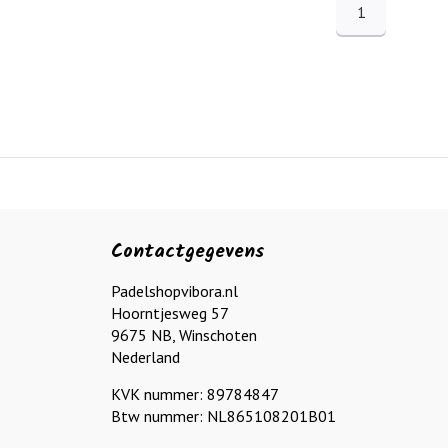
1
Contactgegevens
Padelshopvibora.nl
Hoorntjesweg 57
9675 NB, Winschoten
Nederland
KVK nummer: 89784847
Btw nummer: NL865108201B01