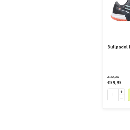
Bullpadel
€100,00
€59,95