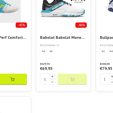
-45%
-46%
Perf Comfort
Babolat Babolat Movea 2
Bullpa
Men
Beschikbaar in
Beschikba
44
45
42
44
€129,95
€100,00
€69,95
€79,95