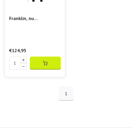
Franklin, nu
verkrijgbaar bij
Padelshop Vibora!!
Pickleball Paddle SIGN
13MM Wit
€124,95
1