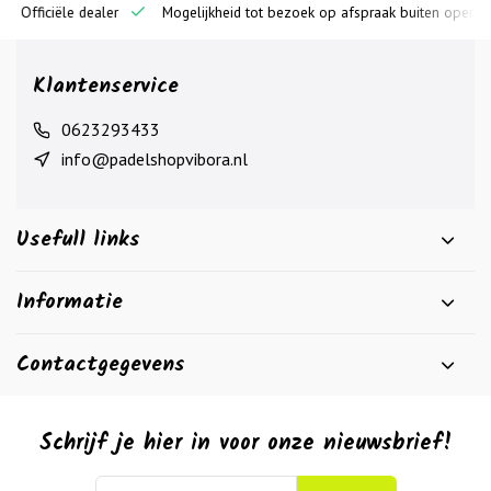
ciële dealer
Mogelijkheid tot bezoek op afspraak buiten openingstijde
Klantenservice
0623293433
info@padelshopvibora.nl
Usefull links
Informatie
Contactgegevens
Schrijf je hier in voor onze nieuwsbrief!