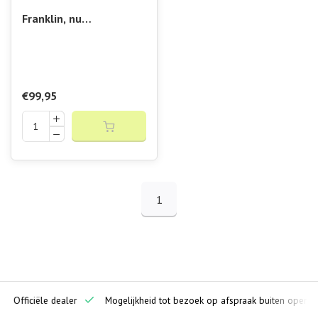
Franklin, nu
verkrijgbaar bij
Padelshop Vibora!! X-
1000 Paddle
€99,95
1
ciële dealer
Mogelijkheid tot bezoek op afspraak buiten openingstijde