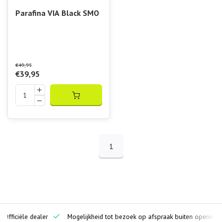
Parafina VIA Black SMO
€49,95
€39,95
1
ciële dealer
Mogelijkheid tot bezoek op afspraak buiten openingstijden