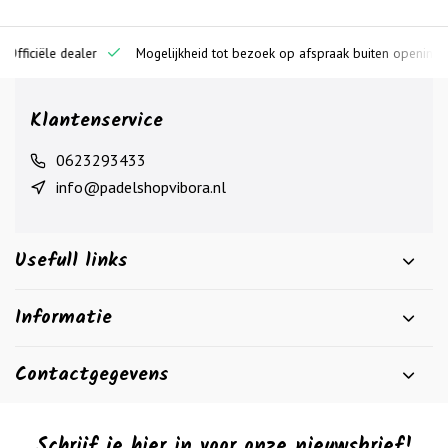
ciële dealer
Mogelijkheid tot bezoek op afspraak buiten openingstijden
Klantenservice
0623293433
info@padelshopvibora.nl
Usefull links
Informatie
Contactgegevens
Schrijf je hier in voor onze nieuwsbrief!