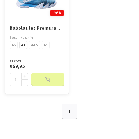
-56%
Babolat Jet Premura 2
Men Lebron
Beschikbaar in
43
44
44.5
45
€159,95
€69,95
1