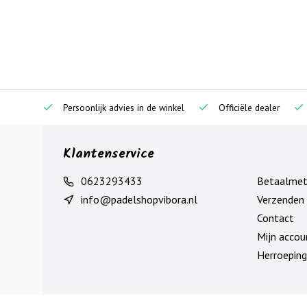
Persoonlijk advies in de winkel
Officiële dealer
Klantenservice
0623293433
Betaalme
info@padelshopvibora.nl
Verzenden 
Contact
Mijn accou
Herroeping