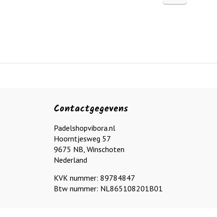
Contactgegevens
Padelshopvibora.nl
Hoorntjesweg 57
9675 NB, Winschoten
Nederland
KVK nummer: 89784847
Btw nummer: NL865108201B01