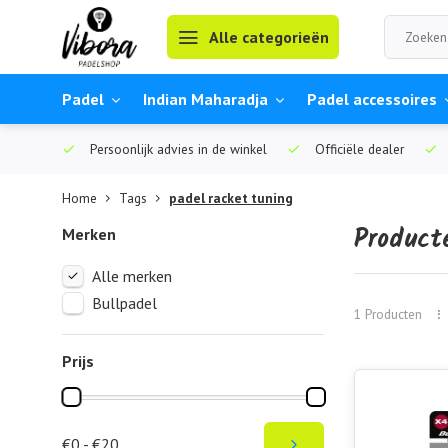
Alle categorieën
Padel
Indian Maharadja
Padel accessoires
Persoonlijk advies in de winkel
Officiële dealer
Home
Tags
padel racket tuning
Product
Merken
Alle merken
Bullpadel
1 Producten
Prijs
€0 - €20