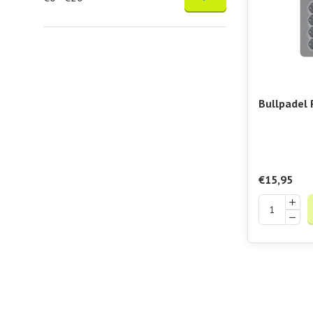
Bullpadel 
Bullpadel 
Protector
€15,95