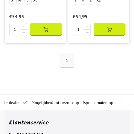
S
M
L
XL
S
M
L
XL
€54,95
€54,95
1
ciële dealer
Mogelijkheid tot bezoek op afspraak buiten openingstijden
Klantenservice