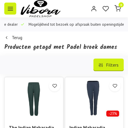
0
iële dealer
Mogelijkheid tot bezoek op afspraak buiten openingstijden
Terug
Producten getagd met Padel broek dames
Filters
-23%
The Indian Maharadja
Indian Maharadja