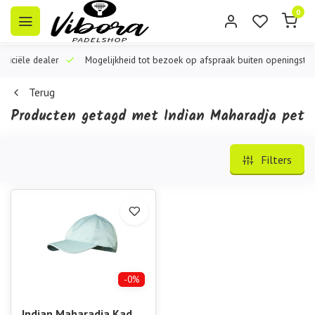
0
iële dealer
Mogelijkheid tot bezoek op afspraak buiten openingstijden
Terug
Producten getagd met Indian Maharadja pet
Filters
-0%
Indian Maharadja Kadiri