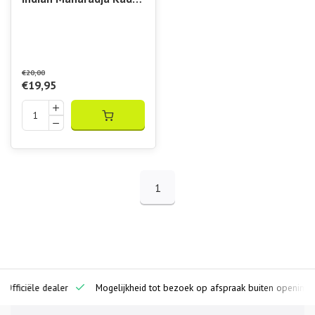
Uni Cap Light Mint
€20,00
€19,95
1
ciële dealer
Mogelijkheid tot bezoek op afspraak buiten openingstijden