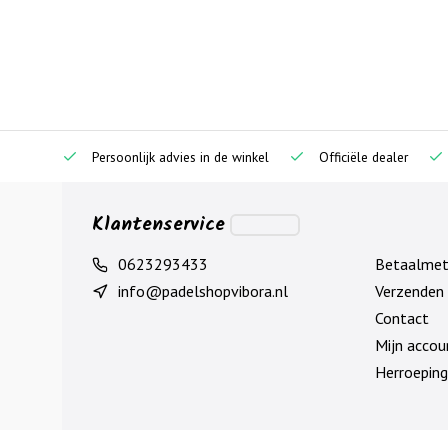
Persoonlijk advies in de winkel
Officiële dealer
Klantenservice
0623293433
Betaalme
info@padelshopvibora.nl
Verzenden 
Contact
Mijn accou
Herroeping