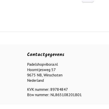
Contactgegevens
Padelshopvibora.nl
Hoorntjesweg 57
9675 NB, Winschoten
Nederland
KVK nummer: 89784847
Btw nummer: NL865108201B01