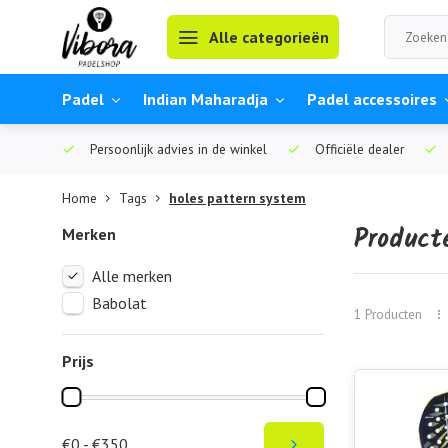
Alle categorieën
Padel
Indian Maharadja
Padel accessoires
Persoonlijk advies in de winkel
Officiële dealer
Home
Tags
holes pattern system
Product
Merken
Alle merken
Babolat
1 Producten
Prijs
€0 - €350