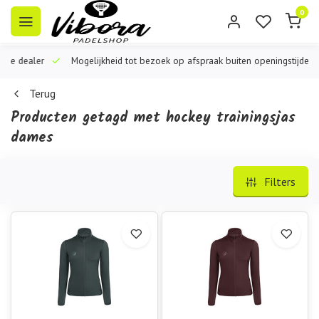
0
iële dealer
Mogelijkheid tot bezoek op afspraak buiten openingstijden
Terug
Producten getagd met hockey trainingsjas
dames
Filters