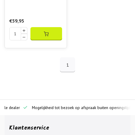
Jacket Berry Rose
S
M
L
XL
2XL
€59,95
1
ciële dealer
Mogelijkheid tot bezoek op afspraak buiten openingstijden
Klantenservice