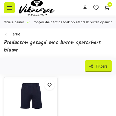
0
iële dealer
Mogelijkheid tot bezoek op afspraak buiten openingstijden
Terug
Producten getagd met heren sportshort
blauw
Filters