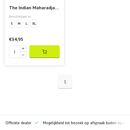
The Indian Maharadja
Men Soft Supreme
Beschikbaar in
Short Night Blue
S
M
L
XL
€34,95
1
ciële dealer
Mogelijkheid tot bezoek op afspraak buiten openingstijde