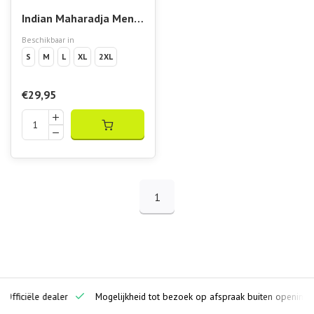
Indian Maharadja Men
Cotton Tee Serene Blue
Beschikbaar in
S
M
L
XL
2XL
€29,95
1
ciële dealer
Mogelijkheid tot bezoek op afspraak buiten openingstijden