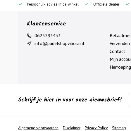
Persoonlijk advies in de winkel
Officiële dealer
Klantenservice
0623293433
Betaalme
info@padelshopvibora.nl
Verzenden 
Contact
Mijn accou
Herroeping
Schrijf je hier in voor onze nieuwsbrief!
Algemene voorwaarden
Disclaimer
Privacy Policy
Sitemap