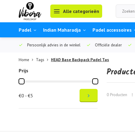
Alle categorieën
Padel
Indian Maharadja
Padel accessoires
Persoonlijk advies in de winkel
Officiële dealer
Home
Tags
HEAD Base Backpack Padel Tas
Product
Prijs
0 Producten
€0 - €5