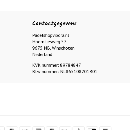
Contactgegevens
Padelshopvibora.nl
Hoorntjesweg 57
9675 NB, Winschoten
Nederland
KVK nummer: 89784847
Btw nummer: NL865108201B01