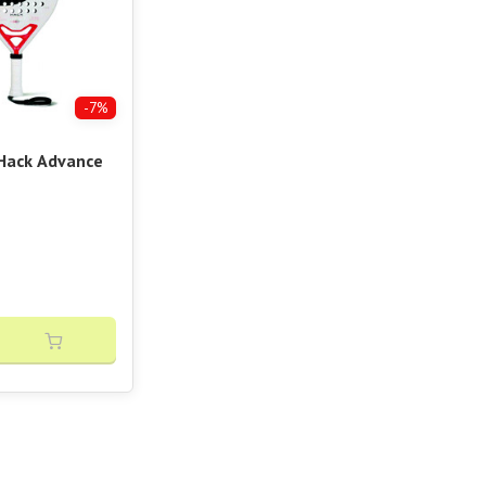
-7%
 Hack Advance