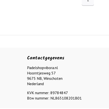
Contactgegevens
Padelshopvibora.nl
Hoorntjesweg 57
9675 NB, Winschoten
Nederland
KVK nummer: 89784847
Btw nummer: NL865108201B01