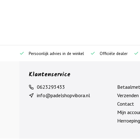
Persoonlijk advies in de winkel
Officiële dealer
Klantenservice
0623293433
Betaalme
info@padelshopvibora.nl
Verzenden 
Contact
Mijn accou
Herroeping