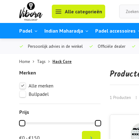
Alle categorieën
Padel
Indian Maharadja
Padel accessoires
Persoonlijk advies in de winkel
Officiële dealer
Home
Tags
Hack Core
Product
Merken
Alle merken
Bullpadel
1 Producten
Prijs
€0 - €150