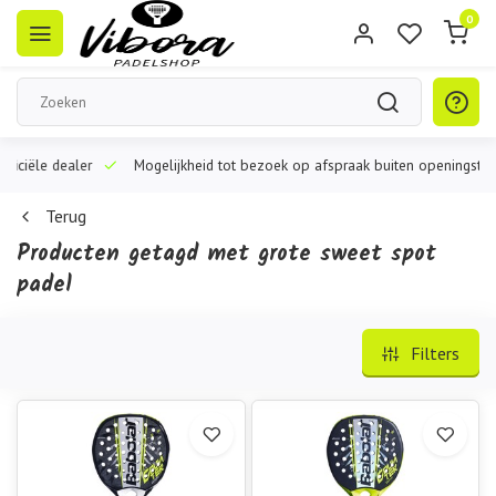
0
iële dealer
Mogelijkheid tot bezoek op afspraak buiten openingstijden
Terug
Producten getagd met grote sweet spot
padel
Filters