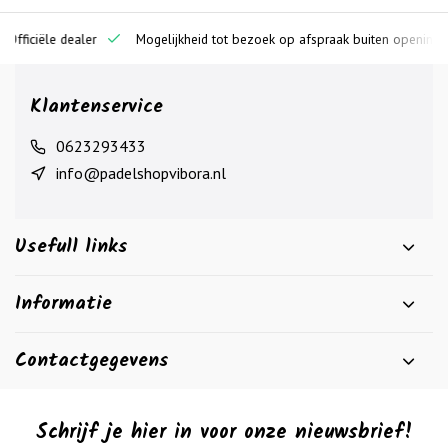
ciële dealer
Mogelijkheid tot bezoek op afspraak buiten openingstijden
Klantenservice
0623293433
info@padelshopvibora.nl
Usefull links
Informatie
Contactgegevens
Schrijf je hier in voor onze nieuwsbrief!