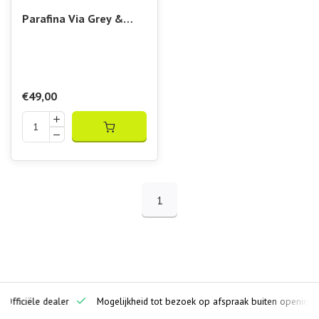
Parafina Via Grey &
Blue
€49,00
1
ciële dealer
Mogelijkheid tot bezoek op afspraak buiten openingstijden