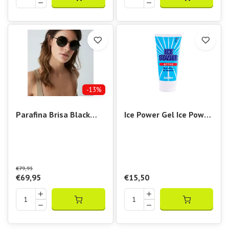
-13%
Parafina Brisa Black
Ice Power Gel Ice Power
Green
ACTIVE+MSM
€79,95
€69,95
€15,50