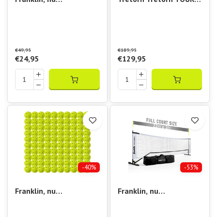
verkrijgbaar bij
Padel bal doos
Padelshop Vibora!!
PICKLEBALL Baan
markering
€49,95
€189,95
€24,95
€129,95
-40%
-53%
Franklin, nu
Franklin, nu
verkrijgbaar bij
verkrijgbaar bij
Padelshop Vibora!!
Padelshop Vibora!!