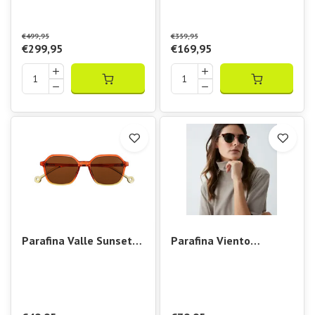
PICKLEBALL 100 ballen
PICKLEBALL Officiel
Toernooi net
€499,95
€359,95
€299,95
€169,95
Parafina Valle Sunset
Parafina Viento
Gradient
Tortoise Dark Green