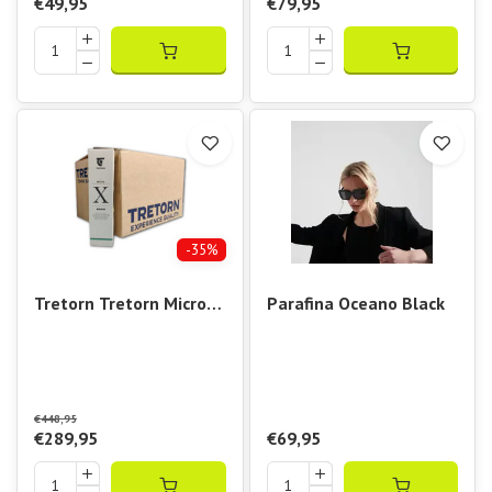
€49,95
€79,95
-35%
Tretorn Tretorn Micro X
Parafina Oceano Black
(Doos 30x 4-pack)
tennisbal
€448,95
€289,95
€69,95