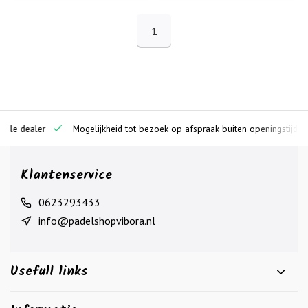
1
ciële dealer
Mogelijkheid tot bezoek op afspraak buiten openingstijden
Klantenservice
0623293433
info@padelshopvibora.nl
Usefull links