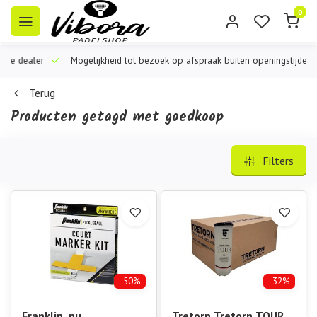
0
iële dealer
Mogelijkheid tot bezoek op afspraak buiten openingstijden
Terug
Producten getagd met goedkoop
Filters
-50%
-32%
Franklin, nu
Tretorn Tretorn TOUR