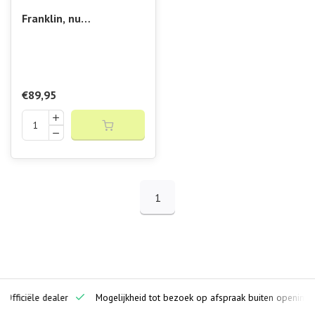
Franklin, nu
verkrijgbaar bij
Padelshop Vibora!! Vibe
Paddle
€89,95
1
ciële dealer
Mogelijkheid tot bezoek op afspraak buiten openingstijden