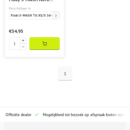
Compressiesok
Beschikbaar in
Floki S-MASH TG XS/S 36-39
TG M/L 40-43
TG L/XL 44-47
€34,95
1
ciële dealer
Mogelijkheid tot bezoek op afspraak buiten openingstijde