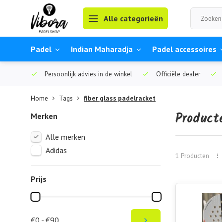
Alle categorieën
Padel
Indian Maharadja
Padel accessoires
Persoonlijk advies in de winkel
Officiële dealer
Home
Tags
fiber glass padelracket
Product
Merken
Alle merken
Adidas
1 Producten
Prijs
€0 - €90