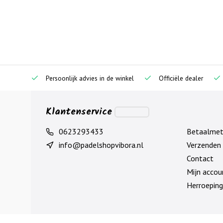
Persoonlijk advies in de winkel
Officiële dealer
Klantenservice
0623293433
Betaalme
info@padelshopvibora.nl
Verzenden 
Contact
Mijn accou
Herroeping