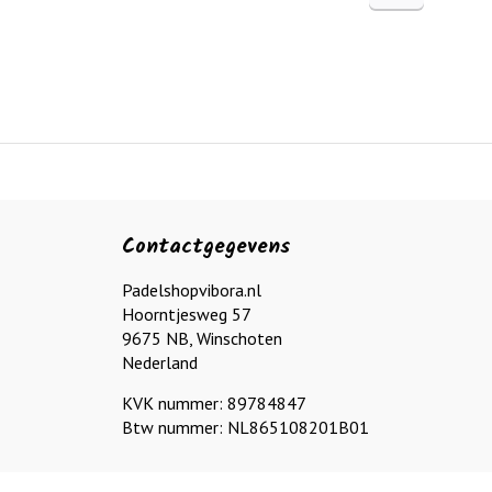
Contactgegevens
Padelshopvibora.nl
Hoorntjesweg 57
9675 NB, Winschoten
Nederland
KVK nummer: 89784847
Btw nummer: NL865108201B01