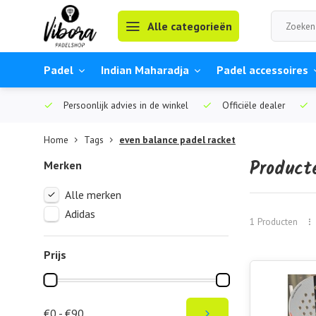
Alle categorieën
Padel
Indian Maharadja
Padel accessoires
Persoonlijk advies in de winkel
Officiële dealer
Home
Tags
even balance padel racket
Product
Merken
Alle merken
Adidas
1 Producten
Prijs
€0 - €90