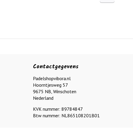
Contactgegevens
Padelshopvibora.nl
Hoorntjesweg 57
9675 NB, Winschoten
Nederland
KVK nummer: 89784847
Btw nummer: NL865108201B01