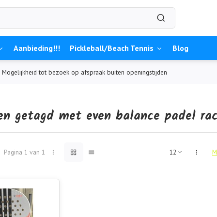
Aanbieding!!!
Pickleball/Beach Tennis
Blog
Mogelijkheid tot bezoek op afspraak buiten openingstijden
en getagd met even balance padel ra
Pagina 1 van 1
M