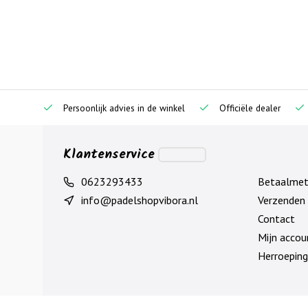
Persoonlijk advies in de winkel
Officiële dealer
Klantenservice
0623293433
Betaalme
info@padelshopvibora.nl
Verzenden 
Contact
Mijn accou
Herroeping